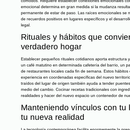
cómodos. Requiere establecer conexiones emocionales con e
emocional determina en gran medida si la mudanza resultará 
permanente de estar de paso. Las raíces emocionales se nut
de recuerdos positivos en lugares específicos y el desarrol
legal.
Rituales y hábitos que convie
verdadero hogar
Establecer pequeños rituales cotidianos aporta estructura 
un café matutino en determinada cafetería del barrio, un p
de restaurantes locales cada fin de semana. Estos hábitos
experiencia en coordenadas específicas del nuevo territorio
traídos del lugar de origen también ayuda a tender puente
medio del cambio. Cocinar recetas tradicionales con ingre
realidades y hacer del nuevo espacio un contenedor de nue
Manteniendo vínculos con tu 
tu nueva realidad
La tecnología contemporánea facilita enormemente la prese