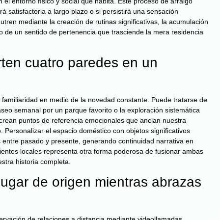
l entorno físico y social que habita. Este proceso de arraigo
satisfactoria a largo plazo o si persistirá una sensación
ren mediante la creación de rutinas significativas, la acumulación
lo de un sentido de pertenencia que trasciende la mera residencia
rten cuatro paredes en un
y familiaridad en medio de la novedad constante. Puede tratarse de
aseo semanal por un parque favorito o la exploración sistemática
 crean puntos de referencia emocionales que anclan nuestra
. Personalizar el espacio doméstico con objetos significativos
s entre pasado y presente, generando continuidad narrativa en
dientes locales representa otra forma poderosa de fusionar ambas
stra historia completa.
lugar de origen mientras abrazas
rvación de relaciones a distancia mediante videollamadas,