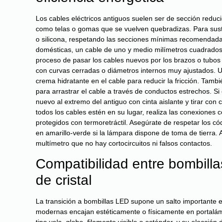
Los cables eléctricos antiguos suelen ser de sección reduc
como telas o gomas que se vuelven quebradizas. Para sustit
o silicona, respetando las secciones mínimas recomendadas
domésticas, un cable de uno y medio milímetros cuadrados 
proceso de pasar los cables nuevos por los brazos o tubos 
con curvas cerradas o diámetros internos muy ajustados. Un
crema hidratante en el cable para reducir la fricción. Tamb
para arrastrar el cable a través de conductos estrechos. Si 
nuevo al extremo del antiguo con cinta aislante y tirar co
todos los cables estén en su lugar, realiza las conexiones
protegidos con termoretráctil. Asegúrate de respetar los có
en amarillo-verde si la lámpara dispone de toma de tierra.
multímetro que no hay cortocircuitos ni falsos contactos.
Compatibilidad entre bombill
de cristal
La transición a bombillas LED supone un salto importante en
modernas encajan estéticamente o físicamente en portalá