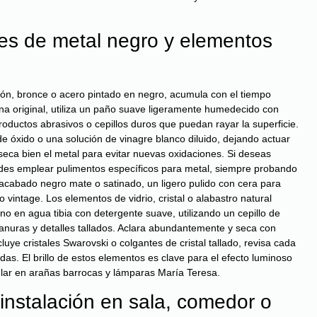
ies de metal negro y elementos
latón, bronce o acero pintado en negro, acumula con el tiempo
tina original, utiliza un paño suave ligeramente humedecido con
roductos abrasivos o cepillos duros que puedan rayar la superficie.
de óxido o una solución de vinagre blanco diluido, dejando actuar
seca bien el metal para evitar nuevas oxidaciones. Si deseas
puedes emplear pulimentos específicos para metal, siempre probando
acabado negro mate o satinado, un ligero pulido con cera para
 vintage. Los elementos de vidrio, cristal o alabastro natural
no en agua tibia con detergente suave, utilizando un cepillo de
anuras y detalles tallados. Aclara abundantemente y seca con
uye cristales Swarovski o colgantes de cristal tallado, revisa cada
das. El brillo de estos elementos es clave para el efecto luminoso
cular en arañas barrocas y lámparas María Teresa.
 instalación en sala, comedor o