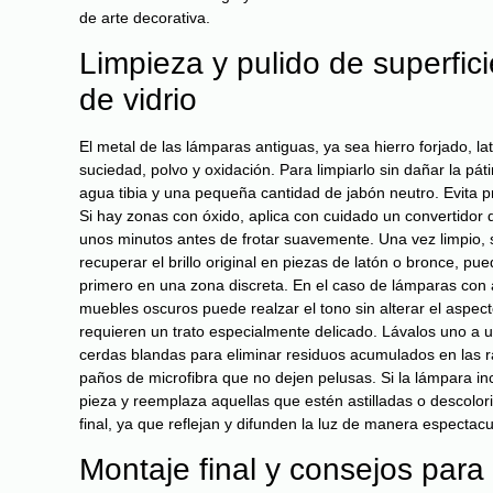
de arte decorativa.
Limpieza y pulido de superfic
de vidrio
El metal de las lámparas antiguas, ya sea hierro forjado, 
suciedad, polvo y oxidación. Para limpiarlo sin dañar la pá
agua tibia y una pequeña cantidad de jabón neutro. Evita p
Si hay zonas con óxido, aplica con cuidado un convertidor 
unos minutos antes de frotar suavemente. Una vez limpio, 
recuperar el brillo original en piezas de latón o bronce, 
primero en una zona discreta. En el caso de lámparas con 
muebles oscuros puede realzar el tono sin alterar el aspecto
requieren un trato especialmente delicado. Lávalos uno a u
cerdas blandas para eliminar residuos acumulados en las r
paños de microfibra que no dejen pelusas. Si la lámpara incl
pieza y reemplaza aquellas que estén astilladas o descolori
final, ya que reflejan y difunden la luz de manera especta
Montaje final y consejos para