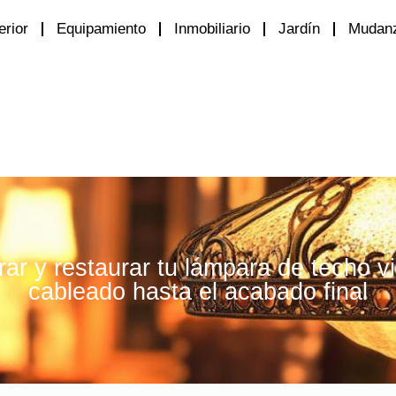
erior
Equipamiento
Inmobiliario
Jardín
Mudan
ar y restaurar tu lámpara de techo v
cableado hasta el acabado final