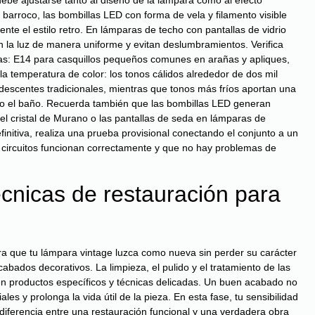
n debe ajustarse tanto al diseño de la lámpara como al efecto
 barroco, las bombillas LED con forma de vela y filamento visible
e el estilo retro. En lámparas de techo con pantallas de vidrio
en la luz de manera uniforme y evitan deslumbramientos. Verifica
aras: E14 para casquillos pequeños comunes en arañas y apliques,
 temperatura de color: los tonos cálidos alrededor de dos mil
andescentes tradicionales, mientras que tonos más fríos aportan una
a o el baño. Recuerda también que las bombillas LED generan
el cristal de Murano o las pantallas de seda en lámparas de
initiva, realiza una prueba provisional conectando el conjunto a un
os circuitos funcionan correctamente y que no hay problemas de
cnicas de restauración para
ara que tu lámpara vintage luzca como nueva sin perder su carácter
cabados decorativos. La limpieza, el pulido y el tratamiento de las
eren productos específicos y técnicas delicadas. Un buen acabado no
les y prolonga la vida útil de la pieza. En esta fase, tu sensibilidad
a diferencia entre una restauración funcional y una verdadera obra