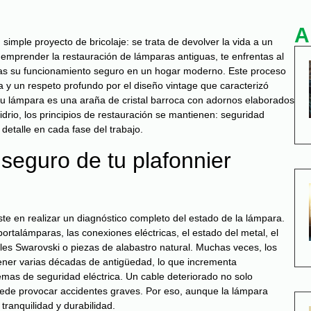
A
imple proyecto de bricolaje: se trata de devolver la vida a un
 emprender la restauración de lámparas antiguas, te enfrentas al
izas su funcionamiento seguro en un hogar moderno. Este proceso
ca y un respeto profundo por el diseño vintage que caracterizó
i tu lámpara es una araña de cristal barroca con adornos elaborados
drio, los principios de restauración se mantienen: seguridad
 detalle en cada fase del trabajo.
seguro de tu plafonnier
te en realizar un diagnóstico completo del estado de la lámpara.
talámparas, las conexiones eléctricas, el estado del metal, el
tales Swarovski o piezas de alabastro natural. Muchas veces, los
ner varias décadas de antigüedad, lo que incrementa
lemas de seguridad eléctrica. Un cable deteriorado no solo
uede provocar accidentes graves. Por eso, aunque la lámpara
tranquilidad y durabilidad.