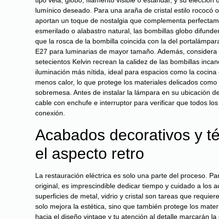
tipo vela, globo, filamento visible o estándar, y su elecció
lumínico deseado. Para una araña de cristal estilo rococó o
aportan un toque de nostalgia que complementa perfectament
esmerilado o alabastro natural, las bombillas globo difund
que la rosca de la bombilla coincida con la del portalámp
E27 para luminarias de mayor tamaño. Además, considera la
setecientos Kelvin recrean la calidez de las bombillas inc
iluminación más nítida, ideal para espacios como la cocin
menos calor, lo que protege los materiales delicados como 
sobremesa. Antes de instalar la lámpara en su ubicación def
cable con enchufe e interruptor para verificar que todos l
conexión.
Acabados decorativos y té
el aspecto retro
La restauración eléctrica es solo una parte del proceso. P
original, es imprescindible dedicar tiempo y cuidado a los a
superficies de metal, vidrio y cristal son tareas que requi
solo mejora la estética, sino que también protege los materia
hacia el diseño vintage y tu atención al detalle marcarán l