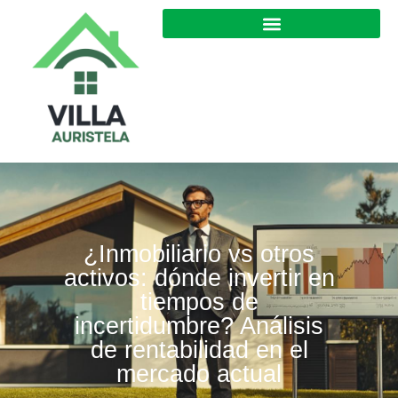
¿Inmobiliario vs otros
activos: dónde invertir en
tiempos de
incertidumbre? Análisis
de rentabilidad en el
mercado actual